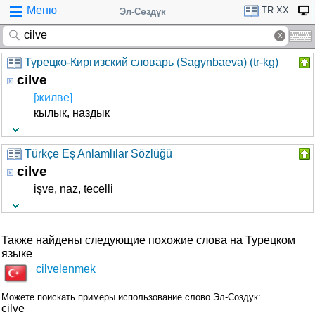
Меню
TR-XX
Эл-Сөздүк
Турецко-Киргизский словарь (Sagynbaeva) (tr-kg)
cilve
[жилве]
кылык, наздык
Türkçe Eş Anlamlılar Sözlüğü
cilve
işve, naz, tecelli
Также найдены следующие похожие слова на Турецком
языке
cilvelenmek
Можете поискать примеры использование слово Эл-Создук:
cilve