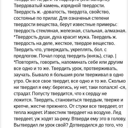
Твердоватый камень, изрядной твердости.
Твердость ж. -доватость, твердота, свойство,
состоянье по прилаг. Для означенья степени
твердости вещества, берут известные примеры:
твердость стекляная, железная, стальная, алмазная.
*Твердость души, духа красит мужа. Твердель ж.
твердость на деле, жесткое, твердое вещество.
Твердить что, утверждать, укреплять, бол. с
предлогом. Почал город твердить (князь), стар. |
*Повторять, говорить, напоминать себе или другим
все одно и то же. Твердить урок, протверживать,
заучать. Бывало я большия роли тверживал в одно
утро. Он все свое твердит, все одно и то же. Сколько
ни твердил я ему: берегись, ну нет, таки попался! -ся,
страдат. Попусту твердится, что к сердцу не
ложится. Твердеть, становиться твердым, тверже и
крепче, жестче прежнего. От стужи все твердеет, от
тепла жидеет. Известняк твердеет на воздухе. Лед
твердеет, уж ходят за-реку. Втверди ему это в голову.
Вытвердил ли урок свой? Дотвердился до того, что