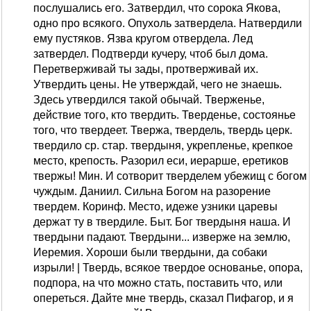
послушались его. Затвердил, что сорока Якова,
одно про всякого. Опухоль затвердела. Натвердили
ему пустяков. Язва кругом отвердела. Лед
затвердел. Подтверди кучеру, чтоб был дома.
Перетверживай ты зады, протверживай их.
Утвердить цены. Не утверждай, чего не знаешь.
Здесь утвердился такой обычай. Тверженье,
действие того, кто твердить. Тверденье, состоянье
того, что твердеет. Твержа, твердель, твердь церк.
твердило ср. стар. твердыня, укрепленье, крепкое
место, крепость. Разорил еси, иерарше, еретиков
твержы! Мин. И сотворит тверделем убежищ с богом
чуждым. Даниил. Сильна Богом на разорение
твердем. Коринф. Место, идеже узники царевы
держат ту в твердиле. Быт. Бог твердыня наша. И
твердыни падают. Твердыни... изверже на землю,
Иеремия. Хороши были твердыни, да собаки
изрыли! | Твердь, всякое твердое основанье, опора,
подпора, на что можно стать, поставить что, или
опереться. Дайте мне твердь, сказал Пифагор, и я