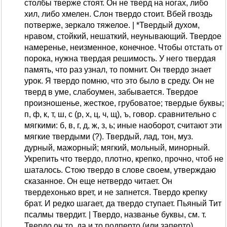
столбы тверже стоят. Он не тверд на ногах, либо
хил, либо хмелен. Слон твердо стоит. Вбей гвоздь
потверже, зеркало тяжелое. | *Твердый духом,
нравом, стойкий, нешаткий, неунывающий. Твердое
намеренье, неизменное, конечное. Чтобы отстать от
порока, нужна твердая решимость. У него твердая
память, что раз узнал, то помнит. Он твердо знает
урок. Я твердо помню, что это было в среду. Он не
тверд в уме, слабоумен, забывается. Твердое
произношенье, жесткое, грубоватое; твердые буквы;
п, ф, к, т, ш, с (р, х, ц, ч, щ), ъ, говор. сравнительно с
мягкими: б, в, г, д, ж, з, ь; иные наоборот, считают эти
мягкие твердыми (?). Твердый, лад, тон, муз.
дурный, мажорный; мягкий, мольный, минорный.
Укрепить что твердо, плотно, крепко, прочно, чтоб не
шаталось. Стою твердо в слове своем, утверждаю
сказанное. Он еще нетвердо читает. Он
твердехонько врет, и не запнется. Твердо крепку
брат. И редко шагает, да твердо ступает. Пьяный Тит
псалмы твердит. | Твердо, названье буквы, см. т.
Твердо он то, да и то подперто (или заперто).