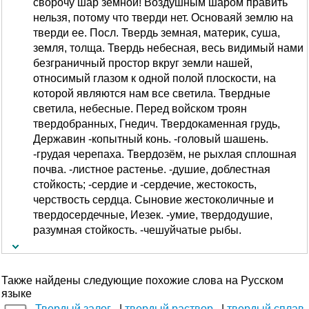
сворочу шар земной! Воздушным шаром править
нельзя, потому что тверди нет. Основаяй землю на
тверди ее. Посл. Твердь земная, материк, суша,
земля, толща. Твердь небесная, весь видимый нами
безграничный простор вкруг земли нашей,
относимый глазом к одной полой плоскости, на
которой являются нам все светила. Твердные
светила, небесные. Перед войском троян
твердобранных, Гнедич. Твердокаменная грудь,
Державин -копытный конь. -головый шашень.
-грудая черепаха. Твердозём, не рыхлая сплошная
почва. -листное растенье. -душие, доблестная
стойкость; -сердие и -сердечие, жестокость,
черствость сердца. Сыновие жестоколичные и
твердосердечные, Иезек. -умие, твердодушие,
разумная стойкость. -чешуйчатые рыбы.
Также найдены следующие похожие слова на Русском
языке
Твердый залог
твердый раствор
твердый сплав