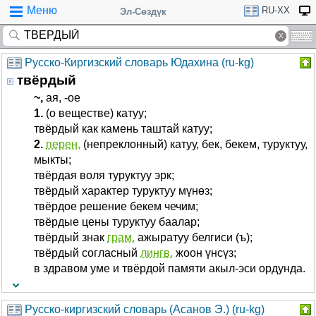
Меню
RU-XX
Эл-Сөздүк
Русско-Киргизский словарь Юдахина (ru-kg)
твёрдый
~,
­ая, -ое
1.
(о веществе) катуу;
твёрдый как камень таштай катуу;
2.
перен.
(непреклонный) катуу, бек, бекем, туруктуу,
мыкты;
твёрдая воля туруктуу эрк;
твёрдый характер туруктуу мүнөз;
твёрдое решение бекем чечим;
твёрдые цены туруктуу баалар;
твёрдый знак
грам.
ажыратуу белгиси (ъ);
твёрдый согласный
лингв.
жоон үнсүз;
в здравом уме и твёрдой памяти акыл-эси ордунда.
Русско-киргизский словарь (Асанов Э.) (ru-kg)