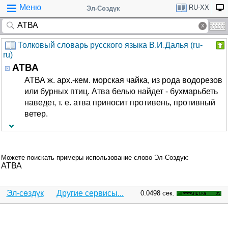
Меню
RU-XX
Эл-Сөздүк
Толковый словарь русского языка В.И.Далья (ru-
ru)
АТВА
АТВА ж. арх.-кем. морская чайка, из рода водорезов
или бурных птиц. Атва белью найдет - бухмарьбеть
наведет, т. е. атва приносит противень, противный
ветер.
Можете поискать примеры использование слово Эл-Создук:
АТВА
Эл-сөздүк
Другие сервисы...
0.0498 сек.