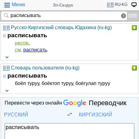
Меню
RU-KG
Эл-Сөздүк
Русско-Киргизский словарь Юдахина (ru-kg)
расписывать
несов.
см.
расписать
.
Словарь пользователя (ru-kg)
расписывать
боёп туруу, боёктоп туруу, боёгулап туруу
Переводчик
Перевести через онлайн
РУССКИЙ
КИРГИЗСКИЙ