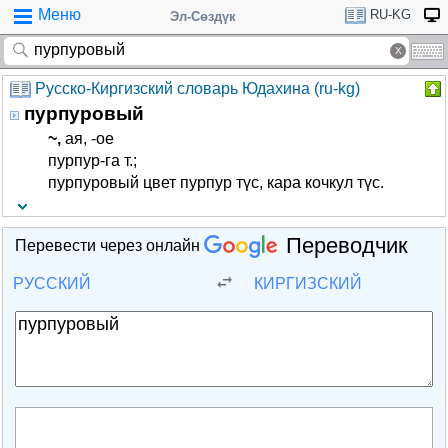
Меню
RU-KG
Эл-Сөздүк
Русско-Киргизский словарь Юдахина (ru-kg)
пурпуровый
~,
­ая, -ое
пурпур-га т.;
пурпуровый цвет пурпур түс, кара кочкул түс.
Переводчик
Перевести через онлайн
РУССКИЙ
КИРГИЗСКИЙ