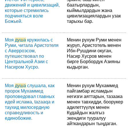
движений и цивилизаций,
баатырлардын,
которые стремились
кыймылдардын жана
подчиняться воле
цивилизациялардын узак
Божьей.
тарыхы бар.
Моя
душа
кружилась с
Менин рухум Руми менен
Руми, читала Аристотеля
жүрүп, Аристотель менен
с Аверроэсом,
Ибн-Рушдини окуган,
путешествовал по
Насир Хусров менен
Центральной Азии с
бирге Борбордук Азияны
Насиром Хусро.
кыдырган.
Моя
душа
слушала, как
Менин рухум Мухаммед
пророк Мухаммед
пайгамбар исламдын
проповедовал главных
негизги аяттарын, тазаака
идей ислама, tazaaqa и
менен тавхидди, боорукер
таухид милосердную
адилеттүүлүк менен
справедливость и
Кудайдын жалгыз
единобожие.
экендиги тууралуу
айткандарын тыңдаган.