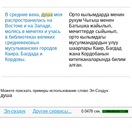
В средние века,
душа
моя
Орто кылымдарда менин
распространилась на
рухум Чыгыш менен
Востоке и на Западе,
Батышка жайылып,
молясь в мечетях и учась
мечиттерде сыйынып,
в библиотеках великих
орто кылымдагы
средневековых
мусулмандардын улуу
мусульманских городов
шаарлары Каир, Багдад
Каира, Багдада и
жана Кордобанын
Кордовы.
китепканаларында билим
алган.
Можете поискать примеры использование слово Эл-Создук:
душа
Эл-сөздүк
Другие сервисы...
0.0478 сек.