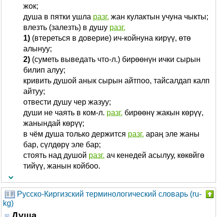
жок;
душа в пятки ушла
разг.
жан кулактын учуна чыкты;
влезть (залезть) в душу
разг.
1)
(втереться в доверие) ич-койнуна кирүү, өтө
алынуу;
2)
(суметь выведать что-л.) бирөөнүн ички сырын
билип алуу;
кривить душой анык сырын айтпоо, тайсалдап калп
айтуу;
отвести душу чер жазуу;
души не чаять в ком-л.
разг.
бирөөнү жакын көрүү,
жанындай көрүү;
в чём душа только держится
разг.
араң эле жаны
бар, сүлдөрү эле бар;
стоять над душой
разг.
ач кенедей асылуу, көкөйгө
тийүү, жанын койбоо.
Русско-Киргизский терминологический словарь (ru-
kg)
Душа