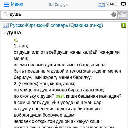
Меню
RU-KG
Эл-Сөздүк
Русско-Киргизский словарь Юдахина (ru-kg)
душа
ж.
1.
жан;
от души или от всей души жаны калбай; жан-дили
менен;
всеми силами души жанымын бардыгынча;
быть преданным душой и телом жаны-дени менен
берилүү, чын жүрөгү менен берилүү;
2.
(человек) жан, киши, адам;
на улице ни души көчөдө бир да адам жок;
по скольку с души?
разг.
киши башынан канчадан?;
в семье пять душ үй-бүлөдө беш жан бар;
на душу населения элдеги ар бир кишиге;
добрая душа боорукер адам;
человек с открытой душой ак көңүл киши;
низкая душа арам ойлуу киши, арампөөш адам;