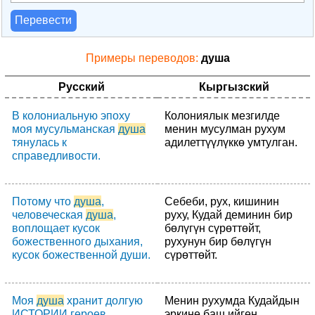
Перевести
Примеры переводов:
душа
Русский
Кыргызский
В колониальную эпоху
Колониялык мезгилде
моя мусульманская
душа
менин мусулман рухум
тянулась к
адилеттүүлүккө умтулган.
справедливости.
Потому что
душа
,
Себеби, рух, кишинин
человеческая
душа
,
руху, Кудай деминин бир
воплощает кусок
бөлүгүн сүрөттөйт,
божественного дыхания,
рухунун бир бөлүгүн
кусок божественной души.
сүрөттөйт.
Моя
душа
хранит долгую
Менин рухумда Кудайдын
ИСТОРИИ героев,
эркине баш ийген