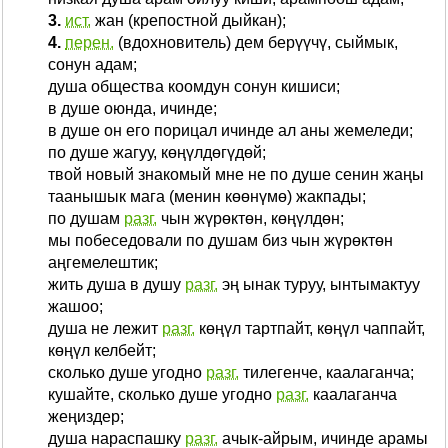
3.
ист.
жан (крепостной дыйкан);
4.
перен.
(вдохновитель) дем берүүчү, сыймык,
сонун адам;
душа общества коомдун сонун кишиси;
в душе оюнда, ичинде;
в душе он его порицал ичинде ал аны жемеледи;
по душе жагуу, көңүлдөгүдөй;
твой новый знакомый мне не по душе сенин жаңы
таанышык мага (менин көөнүмө) жакпады;
по душам
разг.
чын жүрөктөн, көңүлдөн;
мы побеседовали по душам биз чын жүрөктөн
аңгемелештик;
жить душа в душу
разг.
эң ынак туруу, ынтымактуу
жашоо;
душа не лежит
разг.
көңүл тартпайт, көңүл чаппайт,
көңүл келбейт;
сколько душе угодно
разг.
тилегенче, каалаганча;
кушайте, сколько душе угодно
разг.
каалаганча
жеңиздер;
душа нараспашку
разг.
ачык-айрым, ичинде арамы