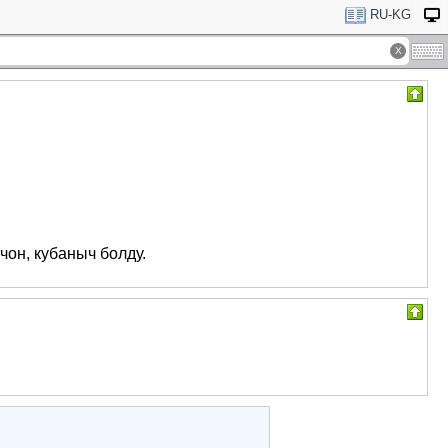
RU-KG
чон, кубаныч болду.