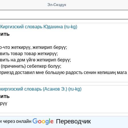
Эл-Сөздүк
-Киргизский словарь Юдахина (ru-kg)
вить
о-что жеткирүү, жеткирип берүү;
вить товар товар жеткирүү;
вить на дом үйгө жеткирип берүү;
 (причинить) себепкер болуу;
приезд доставил мне большую радость сенин келишиң мага 
киргизский словарь (Асанов Э.) (ru-kg)
вить
рүү
Переводчик
и через онлайн