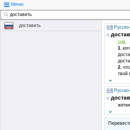
Меню
доставить
Русско
доста
сов.
1.
ког
доста
доста
2.
что
твой 
Русско-
доста
жетки
Перевест