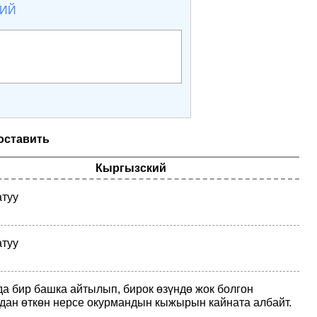
КИЙ
оставить
Кыргызский
туу
туу
а бир башка айтылып, бирок өзүндө жок болгон
дан өткөн нерсе окурмандын кыжырын кайната албайт.