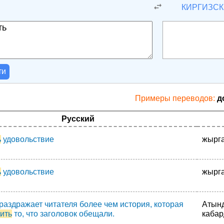
Й
КИРГИЗС
ти
Примеры переводов:
д
Русский
ь
удовольствие
жырга
ь
удовольствие
жырга
раздражает читателя более чем история, которая
Атынд
ить
то, что заголовок обещали.
кабар