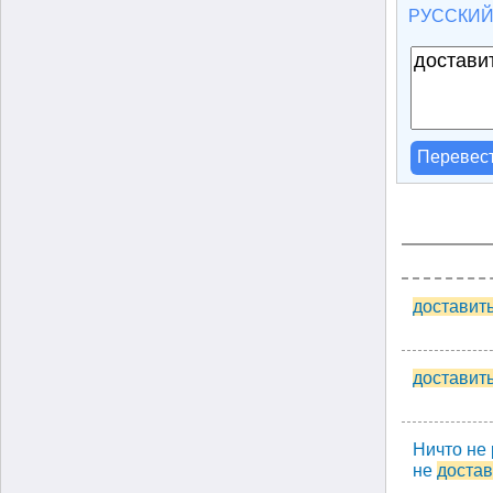
РУССКИ
Перевес
доставит
доставит
Ничто не 
не
достав