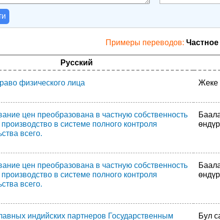
ти
Примеры переводов:
Частное
Русский
право физического лица
Жеке
вание цен преобразована в частную собственность
Баала
 производство в системе полного контроля
өндүр
ства всего.
вание цен преобразована в частную собственность
Баала
 производство в системе полного контроля
өндүр
ства всего.
главных индийских партнеров Государственным
Бул 