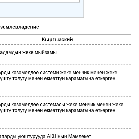
 землевладение
Кыргызский
 адамдын жеке мыйзамы
рды көзөмөлдөө системи жеке менчик менен жеке
үштү толугу менен өкмөттүн карамагына өткөргөн.
рды көзөмөлдөө системасы жеке менчик менен жеке
үштү толугу менен өкмөттүн карамагына өткөргөн.
сапарды уюштурууда АКШнын Мамлекет