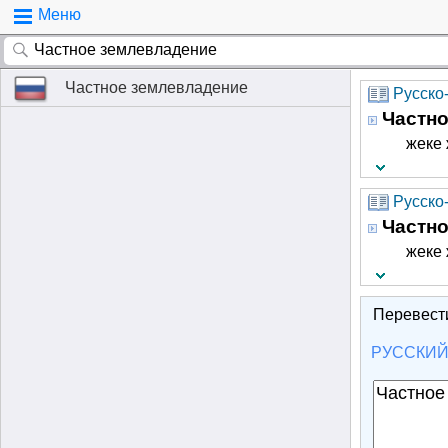
Меню
Частное землевладение
Русско
Частн
жеке 
Русско
Частн
жеке 
Перевест
РУССКИ