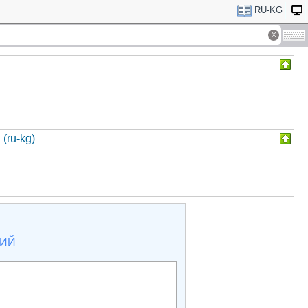
RU-KG
(ru-kg)
КИЙ