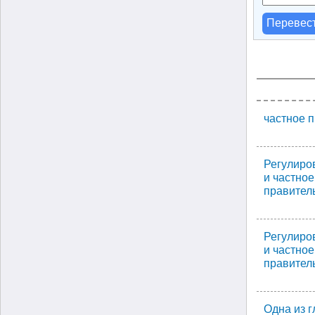
Перевес
частное 
Регулиро
и частное
правитель
Регулиро
и частное
правитель
Одна из 