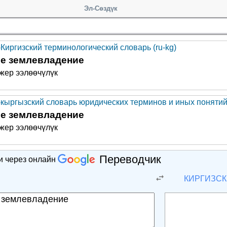
Эл-Сөздүк
-Киргизский терминологический словарь (ru-kg)
ое землевладение
жер ээлөөчүлүк
-кыргызский словарь юридических терминов и иных понятий 
ое землевладение
жер ээлөөчүлүк
Переводчик
и через онлайн
Й
КИРГИЗС