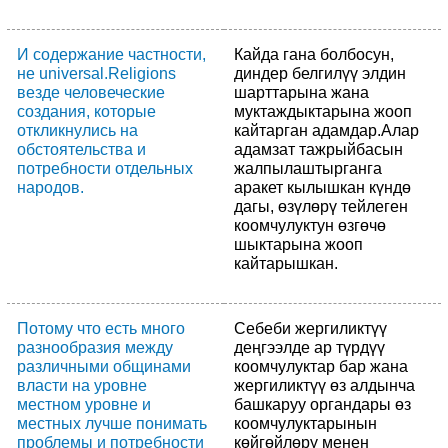
И содержание частности,
Кайда гана болбосун,
не universal.Religions
диндер белгилүү элдин
везде человеческие
шарттарына жана
создания, которые
муктаждыктарына жооп
откликнулись на
кайтарган адамдар.Алар
обстоятельства и
адамзат тажрыйбасын
потребности отдельных
жалпылаштырганга
народов.
аракет кылышкан күндө
дагы, өзүлөрү тейлеген
коомчулуктун өзгөчө
шыктарына жооп
кайтарышкан.
Потому что есть много
Себеби жергиликтүү
разнообразия между
деңгээлде ар түрдүү
различными общинами
коомчулуктар бар жана
власти на уровне
жергиликтүү өз алдынча
местном уровне и
башкаруу органдары өз
местных лучше понимать
коомчулуктарынын
проблемы и потребности
көйгөйлөрү менен