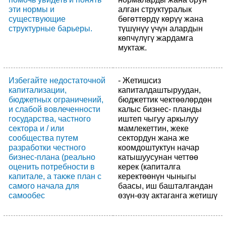
эти нормы и
алган структуралык
существующие
бөгөттөрдү көрүү жана
структурные барьеры.
түшүнүү үчүн алардын
көпчүлүгү жардамга
муктаж.
Избегайте недостаточной
- Жетишсиз
капитализации,
капиталдаштыруудан,
бюджетных ограничений,
бюджеттик чектөөлөрдөн
и слабой вовлеченности
калыс бизнес- планды
государства, частного
иштеп чыгуу аркылуу
сектора и / или
мамлекеттин, жеке
сообщества путем
сектордун жана же
разработки честного
коомдоштуктун начар
бизнес-плана (реально
катышуусунан четтөө
оценить потребности в
керек (капиталга
капитале, а также план с
керектөөнүн чыныгы
самого начала для
баасы, иш башталгандан
самообес
өзүн-өзү актаганга жетишү