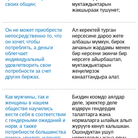
своих общин;
муктаждыктарын
жакшыраак түшүнөт;
Он не может приобрести
Ал керектей турган
непосредственно то, что
нерсесине дароо жете
он хочет, чтобы
албашы мүмкүн, бирок
потреблять, а деньги
акчанын жардамы менен
облегчает
бир нерсени экинчи бир
индивидуальный
нерсеге айырбаштап,
удовлетворить свои
муктаждыктарын
потребности за счет
жеңилирээк
других биржах.
канааттандыра алат.
Как мужчины, так и
Биздин коомдо аялдар
женщины в нашем
деле, эркектер деле
обществе научились
өздөрүн гендердик
вести себя в соответствии
талаптарга жана
с гендерными ожиданий и
нормаларга ылайык алып
норм, а также
жүрүүгө көнүп калышкан.
потребности большинства
Ошондуктан ушул
помочь увидеть и понять
нормаларды жана орун