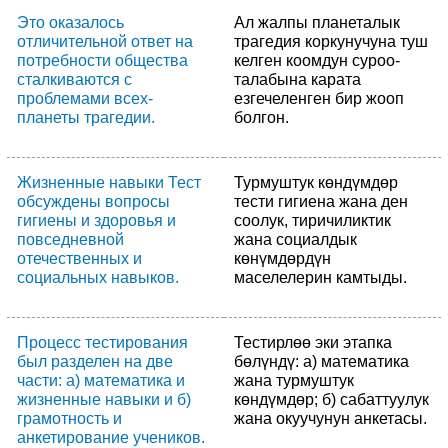
Это оказалось
Ал жалпы планеталык
отличительной ответ на
трагедия коркунучуна туш
потребности общества
келген коомдун суроо-
сталкиваются с
талабына карата
проблемами всех-
езгечеленген бир жооп
планеты трагедии.
болгон.
Жизненные навыки Тест
Турмуштук көндүмдөр
обсуждены вопросы
тести гигиена жана ден
гигиены и здоровья и
соолук, тиричиликтик
повседневной
жана социалдык
отечественных и
көнүмдөрдүн
социальных навыков.
маселелерин камтыды.
Процесс тестирования
Тестирлөө эки этапка
был разделен на две
бөлүндү: а) математика
части: а) математика и
жана турмуштук
жизненные навыки и б)
көндүмдөр; б) сабаттуулук
грамотность и
жана окуучунун анкетасы.
анкетирование учеников.