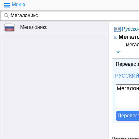
Меню
Мегалоникс
Русско
Мегал
мегал
Перевест
РУССКИ
Перевес