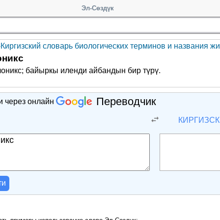
Эл-Сөздүк
-Киргизский словарь биологических терминов и названия жи
оникс
оникс; байыркы иленди айбандын бир түрү.
Переводчик
и через онлайн
Й
КИРГИЗС
ти