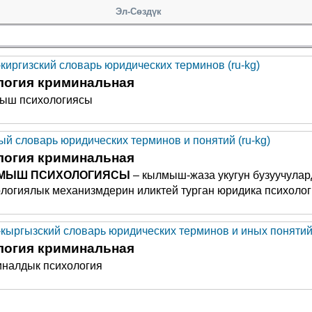
Эл-Сөздүк
-киргизский словарь юридических терминов (ru-kg)
логия криминальная
ыш психологиясы
ый словарь юридических терминов и понятий (ru-kg)
логия криминальная
МЫШ ПСИХОЛОГИЯСЫ
– кылмыш-жаза укугун бузуучула
логиялык механизмдерин иликтей турган юридика психоло
-кыргызский словарь юридических терминов и иных понятий 
логия криминальная
иналдык психология