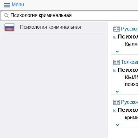
Menu
Психология криминальная
Русско
Психо
Кылм
Толков
Психо
КЫЛ
психо
Русско
Психо
крим