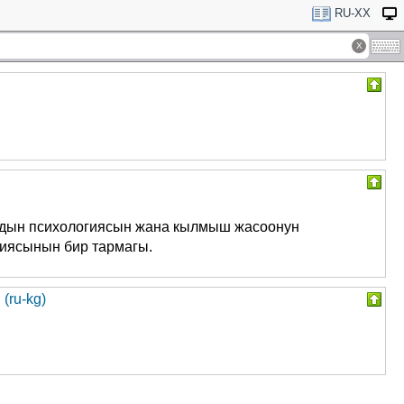
RU-XX
рдын психологиясын жана кылмыш жасоонун
гиясынын бир тармагы.
(ru-kg)