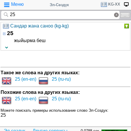
Меню
KG-XX
Эл-Сөздүк
Сандар жана саноо (kg-kg)
25
жыйырма беш
Такое же слова на других языках:
25 (en-en)
25 (ru-ru)
Похожие слова на других языках:
25 (en-en)
25 (ru-ru)
Можете поискать примеры использование слово Эл-Создук:
25
Эл-сөздүк
Другие сервисы...
0.0788 сек.