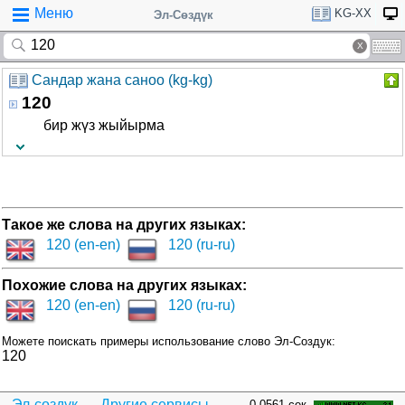
Меню
KG-XX
Эл-Сөздүк
Сандар жана саноо (kg-kg)
120
бир жүз жыйырма
Такое же слова на других языках:
120 (en-en)
120 (ru-ru)
Похожие слова на других языках:
120 (en-en)
120 (ru-ru)
Можете поискать примеры использование слово Эл-Создук:
120
Эл-сөздүк
Другие сервисы...
0.0561 сек.