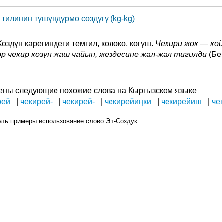
 тилинин түшүндүрмө сөздүгү (kg-kg)
өздүн карегиндеги темгил, көлөкө, көгүш.
Чекири жок
—
кой
р чекир көзүн жаш чайып, жездесине жал-жал тигилди
(Бе
ены следующие похожие слова на Кыргызском языке
рей
чекирей-
чекирей-
чекирейиңки
чекирейиш
че
ать примеры использование слово Эл-Создук: