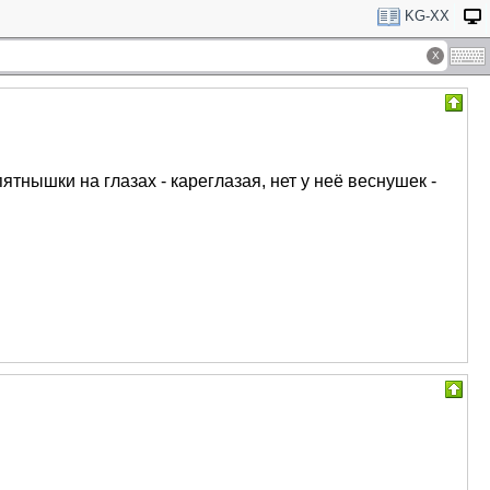
KG-XX
пятнышки на глазах - кареглазая, нет у неё веснушек -