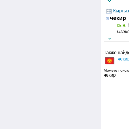
Кыргыз
чекир
сын.
К
ызако
Также найд
чеки
Можете поиск
чекир