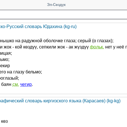
Эл-Сөздүк
ско-Русский словарь Юдахина (kg-ru)
нышко на радужной оболочке глаза; серый (о глазах);
и жок - кой көздүү, сепкили жок - ак жүздүү
фольк.
нет у неё 
ицая;
ьмо;
чекир
его на глазу бельмо;
роглазый;
р баян
см.
чегир
.
афический словарь киргизского языка (Карасаев) (kg-kg)
 көз