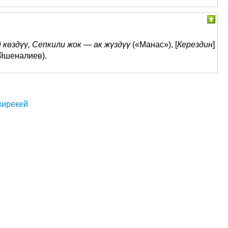
 көздүү, Сепкили жок
—
ак жүздүү
(«Манас»), [
Керездин
]
йшеналиев).
кирекей