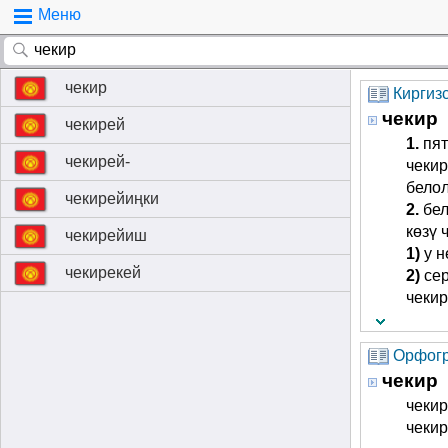
Меню
чекир
Киргиз
чекир
чекирей
1.
пят
чекирей-
чекир
белол
чекирейиңки
2.
бел
көзү 
чекирейиш
1)
у н
чекирекей
2)
се
чеки
Орфогр
чекир
чекир
чекир