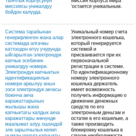
Тынчтык Корпусунун
Миссия Корпуса Мира
миссиясы уникалдуу
'остается уникальным.
бойдон калууда.
Система тарабынан
Уникальный номер счета
генерирленген жана алар
электронного кошелька,
системада алгачкы
который генерируется
каттоодон өтүү учурунда
системой и
ыйгарылган электрондук
присваивается при их
капчык эсебинин
первоначальной
уникалдуу номери.
регистрации в системе.
Электрондук капчыктын
По идентификационному
идентификациялык
номеру электронного
номери аркылуу анын
кошелька держатель
ээси электрондук акчасы
имеет возможность
боюнча акча
получить информацию о
каражаттарынын
движении денежных
жылышы жана
средств по его
капчыктагы калдык акча
электронным деньгам и
каражаттары жөнүндө
остатке в его кошельке, а
маалымат алуу, ошондой
также производить
эле зарылчылык келип
блокировку кошелька в
чыккан учурда капчыкты
случае необходимости.