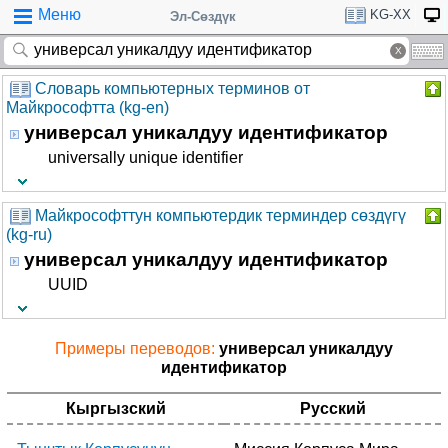
Меню
KG-XX
Эл-Сөздүк
Словарь компьютерных терминов от
Майкрософтта (kg-en)
универсал уникалдуу идентификатор
universally unique identifier
Майкрософттун компьютердик терминдер сөздүгү
(kg-ru)
универсал уникалдуу идентификатор
UUID
Примеры переводов:
универсал уникалдуу
идентификатор
Кыргызский
Русский