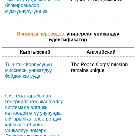
блокировкалоо
мүмкүнчүлүгүнө ээ.
Примеры переводов:
универсал уникалдуу
идентификатор
Кыргызский
Английский
Тынчтык Корпусунун
The Peace Corps' mission
миссиясы уникалдуу
remains unique.
бойдон калууда.
Система тарабынан
генерирленген жана алар
системада алгачкы
каттоодон өтүү учурунда
ыйгарылган электрондук
капчык эсебинин
уникалдуу номери.