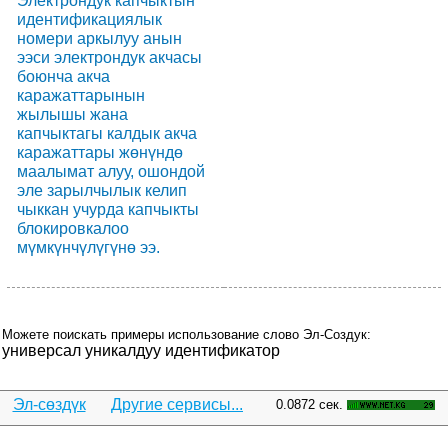
Электрондук капчыктын
идентификациялык
номери аркылуу анын
ээси электрондук акчасы
боюнча акча
каражаттарынын
жылышы жана
капчыктагы калдык акча
каражаттары жөнүндө
маалымат алуу, ошондой
эле зарылчылык келип
чыккан учурда капчыкты
блокировкалоо
мүмкүнчүлүгүнө ээ.
Можете поискать примеры использование слово Эл-Создук:
универсал уникалдуу идентификатор
Эл-сөздүк
Другие сервисы...
0.0872 сек.