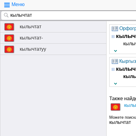
Меню
кылычтат
Орфогр
кылыч
кылычтат-
кылыч
кылычтатуу
Кыргыз
кылыч
кылы
Также найд
кылы
Можете поиск
кылычтат