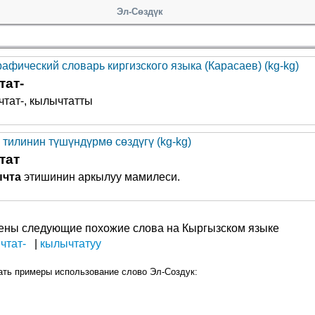
Эл-Сөздүк
афический словарь киргизского языка (Карасаев) (kg-kg)
тат-
тат-, кылычтатты
 тилинин түшүндүрмө сөздүгү (kg-kg)
тат
чта
этишинин аркылуу мамилеси.
ены следующие похожие слова на Кыргызском языке
чтат-
кылычтатуу
ать примеры использование слово Эл-Создук: