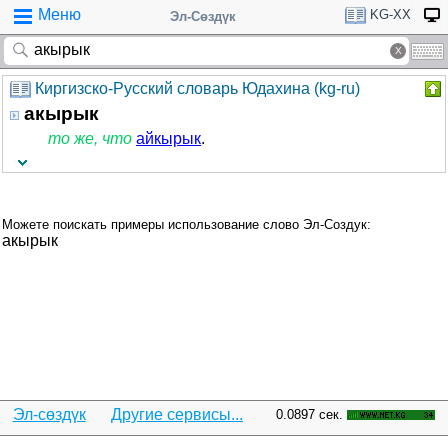
Меню
KG-XX
Эл-Сөздүк
Киргизско-Русский словарь Юдахина (kg-ru)
акырык
то же, что
айкырык
.
Можете поискать примеры использование слово Эл-Создук:
акырык
Эл-сөздүк
Другие сервисы...
0.0897 сек.