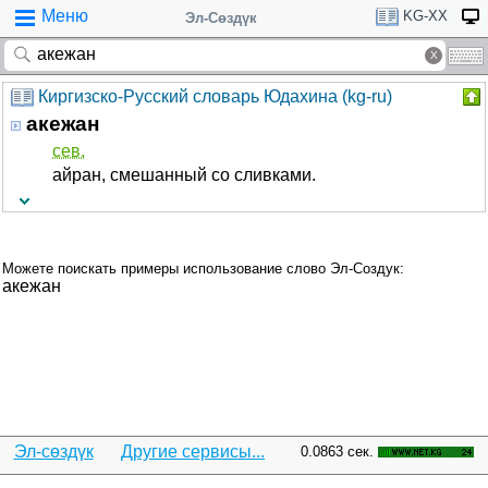
Меню
KG-XX
Эл-Сөздүк
Киргизско-Русский словарь Юдахина (kg-ru)
акежан
сев.
айран, смешанный со сливками.
Можете поискать примеры использование слово Эл-Создук:
акежан
Эл-сөздүк
Другие сервисы...
0.0863 сек.