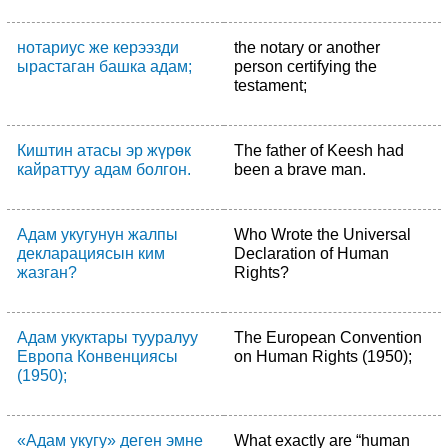
нотариус же керээзди
the notary or another
ырастаган башка адам;
person certifying the
testament;
Киштин атасы эр жүрөк
The father of Keesh had
кайраттуу адам болгон.
been a brave man.
Адам укугунун жалпы
Who Wrote the Universal
декларациясын ким
Declaration of Human
жазган?
Rights?
Адам укуктары тууралуу
The European Convention
Европа Конвенциясы
on Human Rights (1950);
(1950);
«Адам укугу» деген эмне
What exactly are “human