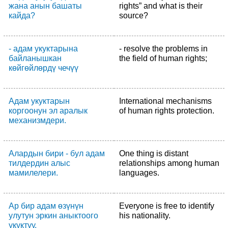
жана анын башаты
rights” and what is their
кайда?
source?
- адам укуктарына
- resolve the problems in
байланышкан
the field of human rights;
көйгөйлөрдү чечүү
Адам укуктарын
International mechanisms
коргоонун эл аралык
of human rights protection.
механизмдери.
Алардын бири - бул адам
One thing is distant
тилдердин алыс
relationships among human
мамилелери.
languages.
Ар бир адам өзүнүн
Everyone is free to identify
улутун эркин аныктоого
his nationality.
укуктуу.