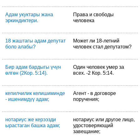
Адам укуктары жана
Права и свободы
эркиндиктери.
человека
18 жаштагы адам депутат
Может ли 18-летний
боло алабы?
человек стал депутатом?
Бир адам бардыгы үчүн
Один человек умер за
өлгөн (2Кор. 5:14).
всех. -2 Кор. 5:14.
кепилчилик келишиминде
Агент - в договоре
- ишенимдүү адам;
поручения;
нотариус же керээзди
нотариус или другое лицо,
ырастаган башка адам;
удостоверяющий
завещание;