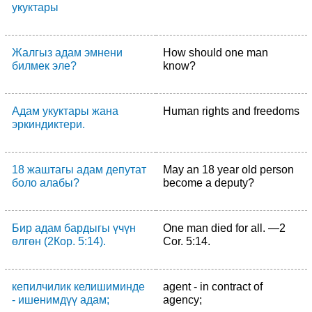
укуктары
Жалгыз адам эмнени
How should one man
билмек эле?
know?
Адам укуктары жана
Human rights and freedoms
эркиндиктери.
18 жаштагы адам депутат
May an 18 year old person
боло алабы?
become a deputy?
Бир адам бардыгы үчүн
One man died for all. —2
өлгөн (2Кор. 5:14).
Cor. 5:14.
кепилчилик келишиминде
agent - in contract of
- ишенимдүү адам;
agency;