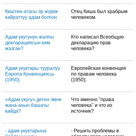
Киштин атасы эр жүрөк
Отец Киша был храбрым
кайраттуу адам болгон.
человеком.
Адам укугунун жалпы
Кто написал Всеобщую
декларациясын ким
декларацию прав
жазган?
человека?
Адам укуктары тууралуу
Европейская конвенция
Европа Конвенциясы
по правам человека
(1950);
(1950);
«Адам укугу» деген эмне
Что именно "права
жана анын башаты
человека" и что их
кайда?
источник?
- адам укуктарына
- Решить проблемы в