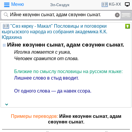
Меню
KG-XX
Эл-Сөздүк
"Cөз көркү - Макал" Пословицы и поговорки
кыргызского народа из собрания академика К.К.
Юдахина
Ийне көзүнөн сынат, адам сөзүнөн сынат.
Иголка ломается с ушка,
Человек срамится от слова.
Близкие по смыслу пословицы на русском языке:
Лишнее слово в стыд вводит.
От одного слова — да навек ссора.
Примеры переводов:
Ийне көзүнөн сынат, адам
сөзүнөн сынат.