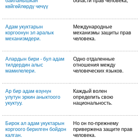
байланышкан
области прав человека;
көйгөйлөрдү чечүү
Адам укуктарын
Международные
коргоонун эл аралык
механизмы защиты прав
механизмдери.
человека.
Алардын бири - бул адам
Одно отдаленные
тилдердин алыс
отношения между
мамилелери.
человеческих языков.
Ар бир адам өзүнүн
Каждый волен
улутун эркин аныктоого
определить свою
укуктуу.
национальность.
Бирок ал адам укуктарын
Но он по-прежнему
коргоого берилген бойдон
привержена защите прав
калган.
человека.