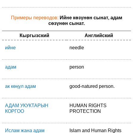
Примеры переводов:
Ийне көзүнөн сынат, адам
сөзүнөн сынат.
Кыргызский
Английский
ийне
needle
адам
person
ак көңүл адам
good-natured person.
АДАМ УКУКТАРЫН
HUMAN RIGHTS
КОРГОО
PROTECTION
Ислам жана адам
Islam and Human Rights