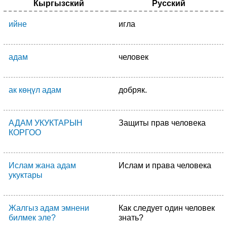
Кыргызский
Русский
ийне
игла
адам
человек
ак көңүл адам
добряк.
АДАМ УКУКТАРЫН
Защиты прав человека
КОРГОО
Ислам жана адам
Ислам и права человека
укуктары
Жалгыз адам эмнени
Как следует один человек
билмек эле?
знать?