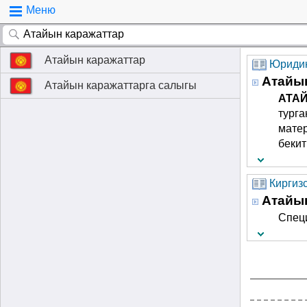
Меню
Атайын каражаттар
Юридик
Атайын
Атайын каражаттарга салыгы
АТА
турга
матер
бекит
Киргиз
Атайын
Спец