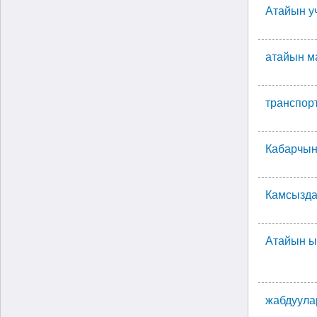
Атайын у
атайын м
транспорт
Кабарчын
Камсызда
Атайын ы
жабдуула