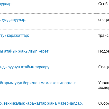
чурлар.
Особы
акулдашуулар.
специ
тук каражаттар;
транс
ы атайын жаңылтып көрөт;
Подре
ндыруунун атайын түрлөрү
Специ
йгарым укук берилген мамлекеттик орган:
Уполн
экспе
р, техникалык каражаттар жана материалдар.
Обору