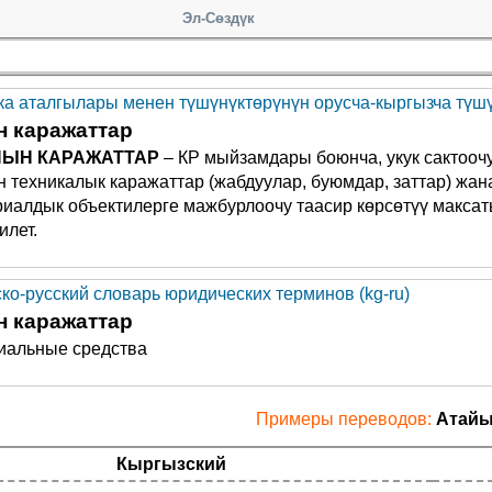
Эл-Сөздүк
а аталгылары менен түшүнүктөрүнүн орусча-кыргызча түшүн
 каражаттар
ЙЫН КАРАЖАТТАР
– КР мыйзамдары боюнча, укук сактооч
н техникалык каражаттар (жабдуулар, буюмдар, заттар) жа
иалдык объектилерге мажбурлоочу таасир көрсөтүү максаты
илет.
ско-русский словарь юридических терминов (kg-ru)
 каражаттар
иальные средства
Примеры переводов:
Атайы
Кыргызский