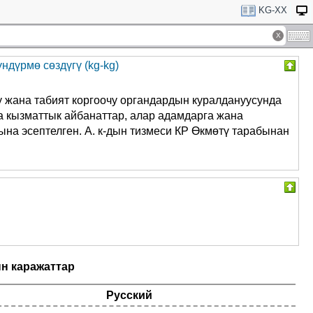
KG-XX
дүрмө сөздүгү (kg-kg)
у жана табият коргоочу органдардын куралдануусунда
на кызматтык айбанаттар, алар адамдарга жана
на эсептелген. А. к-дын тизмеси КР Өкмөтү тарабынан
н каражаттар
Русский