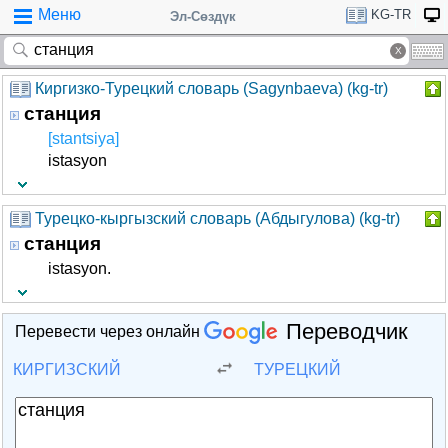
Меню
KG-TR
Эл-Сөздүк
Киргизко-Турецкий словарь (Sagynbaeva) (kg-tr)
станция
[stantsiya]
istasyon
Турецко-кыргызский словарь (Абдыгулова) (kg-tr)
станция
istasyon.
Переводчик
Перевести через онлайн
КИРГИЗСКИЙ
ТУРЕЦКИЙ