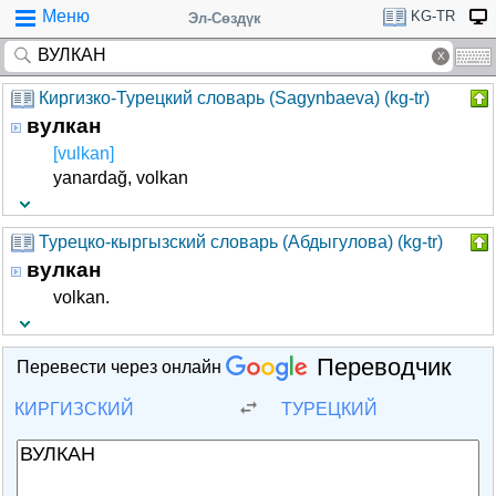
Меню
KG-TR
Эл-Сөздүк
Киргизко-Турецкий словарь (Sagynbaeva) (kg-tr)
вулкан
[vulkan]
yanardağ, volkan
Турецко-кыргызский словарь (Абдыгулова) (kg-tr)
вулкан
volkan.
Переводчик
Перевести через онлайн
КИРГИЗСКИЙ
ТУРЕЦКИЙ