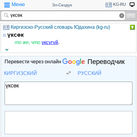
Меню
KG-RU
Эл-Сөздүк
Киргизско-Русский словарь Юдахина (kg-ru)
үксөк
то же, что
үксүгүй
.
Переводчик
Перевести через онлайн
КИРГИЗСКИЙ
РУССКИЙ