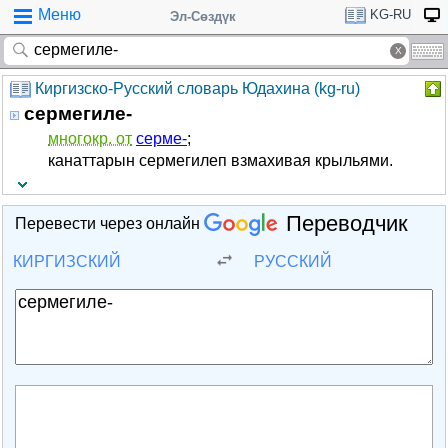
Меню
KG-RU
Эл-Сөздүк
Киргизско-Русский словарь Юдахина (kg-ru)
сермегиле-
многокр. от
серме-
;
канаттарын сермегилеп взмахивая крыльями.
Переводчик
Перевести через онлайн
КИРГИЗСКИЙ
РУССКИЙ