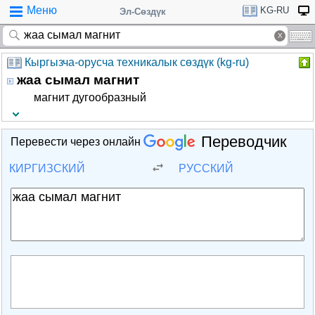
Меню
KG-RU
Эл-Сөздүк
Кыргызча-орусча техникалык сөздүк (kg-ru)
жаа сымал магнит
магнит дугообразный
Переводчик
Перевести через онлайн
КИРГИЗСКИЙ
РУССКИЙ