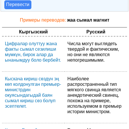
Перевести
Примеры переводов:
жаа сымал магнит
Кыргызский
Русский
Цифралар олуттуу жана
Числа могут выглядеть
факты сымал сезилиши
твердой и фактическим,
мүмкүн, бирок алар да
но они не являются
ынанымдуу боло бербейт.
непогрешимыми.
Кыскача кириш сөздүн эң
Наиболее
көп колдонулган премьер-
распространенный тип
министрдин
мягкого свинца является
окуясындагыдай баян
анекдотический свинец,
сымал кириш сөз болуп
похожа на примере,
эсептелет.
используемом в премьер
истории министром.