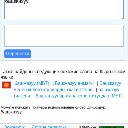
Перевести
Также найдены следующие похожие слова на Кыргызском
языке
башжазуу (МБТ)
Башжазуу аймагы
Башжазуу
менен колонтитулдардын касиеттери
башжазуу
тилкеси
башжазуулар жана колонтитулдар (МБТ)
Можете поискать примеры использование слово Эл-Создук:
башжазуу
Эл-сөздүк
Другие сервисы...
0.0605 сек.