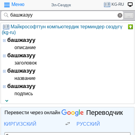
Меню
KG-RU
Эл-Сөздүк
Майкрософттун компьютердик терминдер сөздүгү
(kg-ru)
башжазуу
описание
башжазуу
заголовок
башжазуу
название
башжазуу
подпись
Переводчик
Перевести через онлайн
КИРГИЗСКИЙ
РУССКИЙ