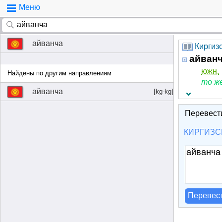
Меню
айванча
Киргиз
айван
южн.
Найдены по другим направлениям
то же
айванча
[kg-kg]
Перевест
КИРГИЗС
Перевес