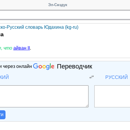
Эл-Сөздүк
ско-Русский словарь Юдахина (kg-ru)
ча
, что
айван II
.
Переводчик
и через онлайн
КИЙ
РУССКИЙ
ти