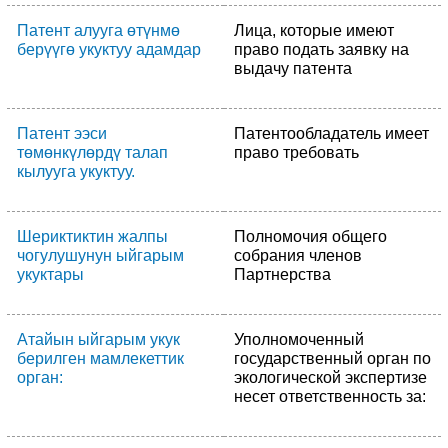
Патент алууга өтүнмө
Лица, которые имеют
берүүгө укуктуу адамдар
право подать заявку на
выдачу патента
Патент ээси
Патентообладатель имеет
төмөнкүлөрдү талап
право требовать
кылууга укуктуу.
Шериктиктин жалпы
Полномочия общего
чогулушунун ыйгарым
собрания членов
укуктары
Партнерства
Атайын ыйгарым укук
Уполномоченный
берилген мамлекеттик
государственный орган по
орган:
экологической экспертизе
несет ответственность за: