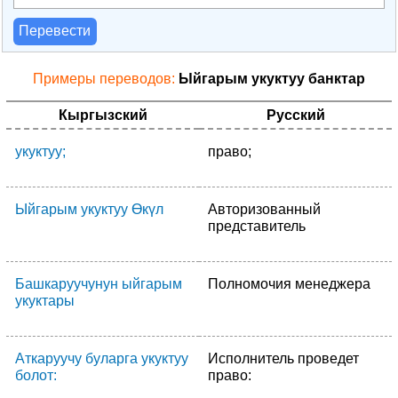
Перевести
Примеры переводов:
Ыйгарым укуктуу банктар
Кыргызский
Русский
укуктуу;
право;
Ыйгарым укуктуу Өкүл
Авторизованный
представитель
Башкаруучунун ыйгарым
Полномочия менеджера
укуктары
Аткаруучу буларга укуктуу
Исполнитель проведет
болот:
право: