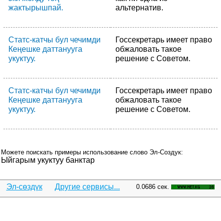
жактырышпай.
альтернатив.
Статс-катчы бул чечимди
Госсекретарь имеет право
Кеңешке даттанууга
обжаловать такое
укуктуу.
решение с Советом.
Статс-катчы бул чечимди
Госсекретарь имеет право
Кеңешке даттанууга
обжаловать такое
укуктуу.
решение с Советом.
Можете поискать примеры использование слово Эл-Создук:
Ыйгарым укуктуу банктар
Эл-сөздүк
Другие сервисы...
0.0686 сек.