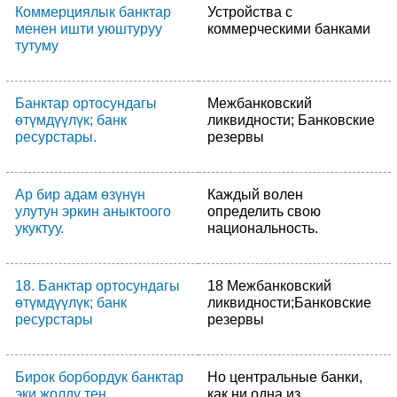
Коммерциялык банктар
Устройства с
менен ишти уюштуруу
коммерческими банками
тутуму
Банктар ортосундагы
Межбанковский
өтүмдүүлүк; банк
ликвидности; Банковские
ресурстары.
резервы
Ар бир адам өзүнүн
Каждый волен
улутун эркин аныктоого
определить свою
укуктуу.
национальность.
18. Банктар ортосундагы
18 Межбанковский
өтүмдүүлүк; банк
ликвидности;Банковские
ресурстары
резервы
Бирок борбордук банктар
Но центральные банки,
эки жолду тең
как ни одна из