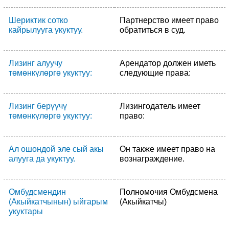
Шериктик сотко
Партнерство имеет право
кайрылууга укуктуу.
обратиться в суд.
Лизинг алуучу
Арендатор должен иметь
төмөнкүлөргө укуктуу:
следующие права:
Лизинг берүүчү
Лизингодатель имеет
төмөнкүлөргө укуктуу:
право:
Ал ошондой эле сый акы
Он также имеет право на
алууга да укуктуу.
вознаграждение.
Омбудсмендин
Полномочия Омбудсмена
(Акыйкатчынын) ыйгарым
(Акыйкатчы)
укуктары