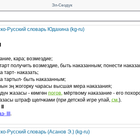
Эл-Сөздүк
ско-Русский словарь Юдахина (kg-ru)
I
ание, кара; возмездие;
тарт получить возмездие, быть наказанным; понести наказа
а тарт- наказать;
а тартыл- быть наказанным;
ын эң жогорку чарасы высшая мера наказания;
дүн жазасы - көмгөн
погов.
мёртвому наказание - его похор
азасы штраф щелчками (при детской игре упай,
см.
).
II
з- III
.
ко-Русский словарь (Асанов Э.) (kg-ru)