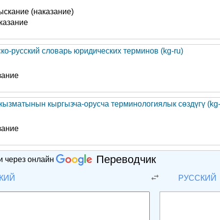
ыскание (наказание)
казание
ско-русский словарь юридических терминов (kg-ru)
зание
кызматынын кыргызча-орусча терминологиялык сөздүгү (kg-
зание
Переводчик
и через онлайн
КИЙ
РУССКИЙ