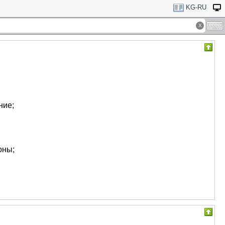
KG-RU
ние;
оны;