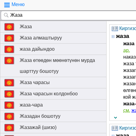
Меню
Жаза
Киргиз
жаза
Жаза алмаштыруу
жаза 
жаза дайындоо
ар.
наказ
Жаза өтөөдөн мөөнөтүнөн мурда
жаза 
жазаг
шарттуу бошотуу
жазаг
Жаза чарасы
жазан
өлгөн
Жаза чарасын колдонбоо
кой ж
жаза- 
жаза-чара
см.
жа
Жазадан бошотуу
Жазажай (шизо)
Киргизс
жаза