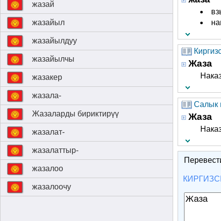
жазай
вз
жазайыл
на
жазайылдуу
Киргиз
жазайылчы
Жаза
Нака
жазакер
жазала-
Салык 
Жазаларды бириктирүү
Жаза
Нака
жазалат-
жазалаттыр-
Перевест
жазалоо
КИРГИЗС
жазалоочу