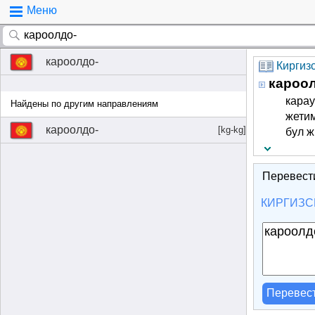
Меню
кароолдо-
Киргиз
кароол
карау
Найдены по другим направлениям
жетим
кароолдо-
[kg-kg]
бул ж
Перевест
КИРГИЗС
Перевес