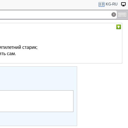
KG-RU
тилетний старик;
ть сам.