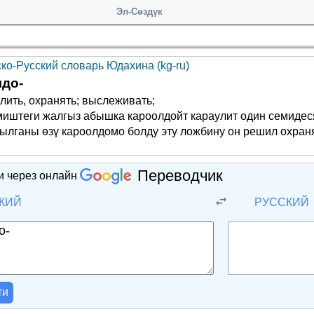
Эл-Сөздүк
ско-Русский словарь Юдахина (kg-ru)
до-
лить, охранять; выслеживать;
иштеги жалгыз абышка кароолдойт караулит один семидеся
ылганы өзү кароолдомо болду эту ложбину он решил охраня
Переводчик
и через онлайн
КИЙ
РУССКИЙ
ти