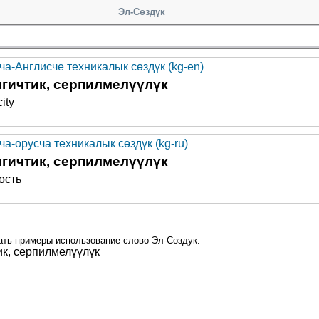
Эл-Сөздүк
ча-Англисче техникалык сөздүк (kg-en)
гичтик, серпилмелүүлүк
city
а-орусча техникалык сөздүк (kg-ru)
гичтик, серпилмелүүлүк
ость
ать примеры использование слово Эл-Создук:
ик, серпилмелүүлүк