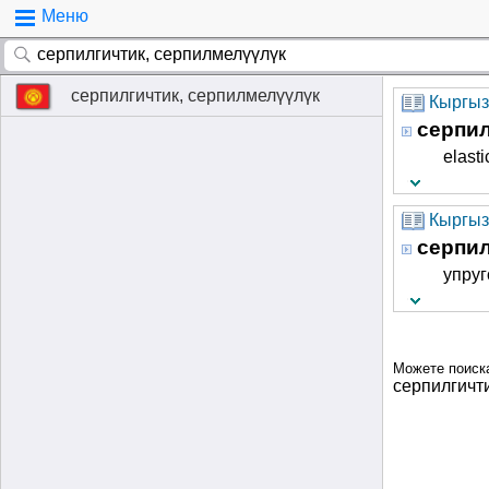
Меню
серпилгичтик, серпилмелүүлүк
Кыргыз
серпил
elasti
Кыргызч
серпил
упруг
Можете поиск
серпилгичт