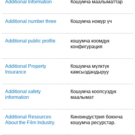
Additional Information
Кошумча маалыматтар
Additional number three
Кошумча номур үч
Additional public profile
кошумча коомдук
конфигурация
Additional Property
Кошумча мүлктүк
Insurance
камсыздандыруу
Additional safety
Кошумча коопсуздук
information
маалымат
Additional Resources
Киноиндустрия боюнча
About the Film Industry.
кошумча ресурстар.