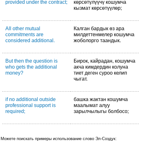
provided under the contract;
көрсөтүлүүчү кошумча
кызмат көрсөтүүлөр;
All other mutual
Калган бардык өз ара
commitments are
милдеттенмелер кошумча
considered additional.
жоболорго таандык.
But then the question is
Бирок, кайрадан, кошумча
who gets the additional
акча кимдердин колуна
money?
тиет деген суроо келип
чыгат.
if no additional outside
башка жактан кошумча
professional support is
маалымат алуу
required;
зарылчылыгы болбосо;
Можете поискать примеры использование слово Эл-Создук: