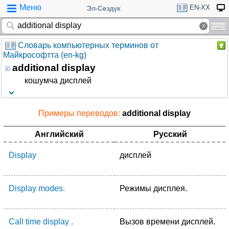
Меню
EN-XX
Эл-Сөздүк
Словарь компьютерных терминов от
Майкрософтта (en-kg)
additional display
кошумча дисплей
Примеры переводов:
additional display
Английский
Русский
Display
дисплей
Display modes.
Режимы дисплея.
Call time display .
Вызов времени дисплей.