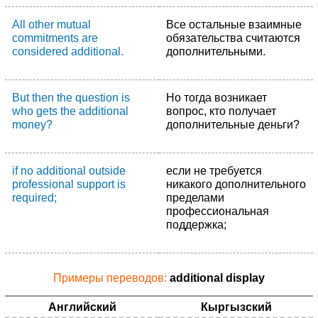
All other mutual
Все остальные взаимные
commitments are
обязательства считаются
considered additional.
дополнительными.
But then the question is
Но тогда возникает
who gets the additional
вопрос, кто получает
money?
дополнительные деньги?
if no additional outside
если не требуется
professional support is
никакого дополнительного
required;
пределами
профессиональная
поддержка;
Примеры переводов:
additional display
Английский
Кыргызский