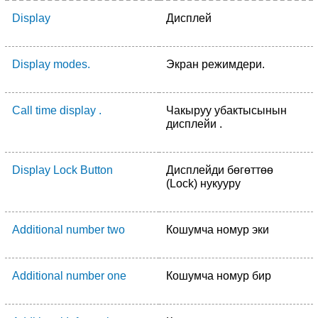
Display
Дисплей
Display modes.
Экран режимдери.
Call time display .
Чакыруу убактысынын
дисплейи .
Display Lock Button
Дисплейди бөгөттөө
(Lock) нукууру
Additional number two
Кошумча номур эки
Additional number one
Кошумча номур бир