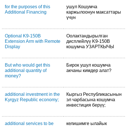
for the purposes of this
ушул Кошумча
Additional Financing
каржылоонун максаттары
үчүн
Optional K9-150B
Оолактандырылган
Extension Arm with Remote
дисплейлүү K9-150B
Display
кошумча УЗАРТКЫЧЫ
But who would get this
Бирок ушул кошумча
additional quantity of
акчаны кимдер алат?
money?
additional investment in the
Кыргыз Республикасынын
Kyrgyz Republic economy;
эл чарбасына кошумча
инвестиция берүү;
additional services to be
келишимге ылайык