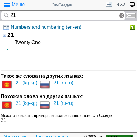
Меню
EN-XX
Эл-Сөздүк
Numbers and numbering (en-en)
21
Twenty One
Такое же слова на других языках:
21 (kg-kg)
21 (ru-ru)
Похожие слова на других языках:
21 (kg-kg)
21 (ru-ru)
Можете поискать примеры использование слово Эл-Создук:
21
Эл-сөздүк
Другие сервисы...
0.0608 сек.