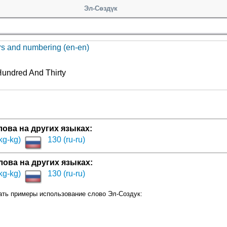
Эл-Сөздүк
s and numbering (en-en)
undred And Thirty
лова на других языках:
kg-kg)
130 (ru-ru)
ова на других языках:
kg-kg)
130 (ru-ru)
ать примеры использование слово Эл-Создук: