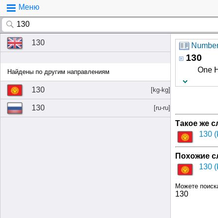
Меню
130
Number
130
One H
Найдены по другим направлениям
130
[kg-kg]
130
[ru-ru]
Такое же с
130 (
Похожие сл
130 (
Можете поиск
130