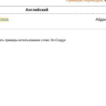
Примеры переводов:
Английский
icious
Абдан
ать примеры использование слово Эл-Создук: