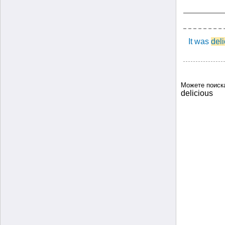
It was
del
Можете поиск
delicious