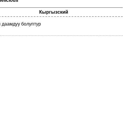
delicious
Кыргызский
 даамдуу болуптур