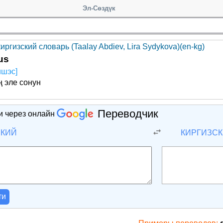
Эл-Сөздүк
иргизский словарь (Taalay Abdiev, Lira Sydykova)(en-kg)
us
ишэс]
ң эле сонун
Переводчик
и через онлайн
СКИЙ
КИРГИЗС
ти