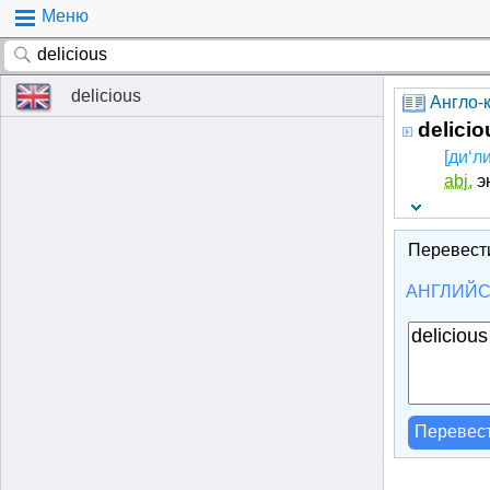
Меню
delicious
Англо-к
delicio
[ди‘л
abj.
э
Перевест
АНГЛИЙ
Перевес