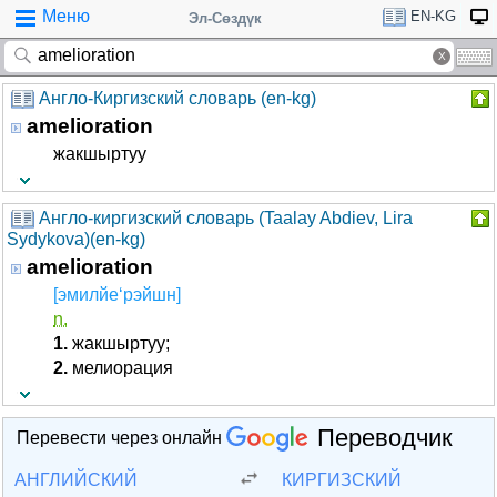
Меню
EN-KG
Эл-Сөздүк
Англо-Киргизский словарь (en-kg)
amelioration
жакшыртуу
Англо-киргизский словарь (Taalay Abdiev, Lira
Sydykova)(en-kg)
amelioration
[эмилйе‘рэйшн]
n.
1.
жакшыртуу;
2.
мелиорация
Переводчик
Перевести через онлайн
АНГЛИЙСКИЙ
КИРГИЗСКИЙ