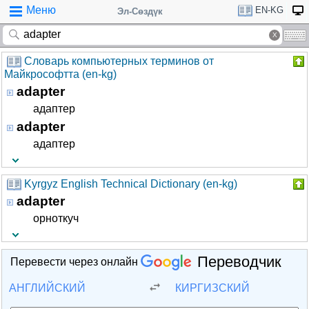
Меню
EN-KG
Эл-Сөздүк
Словарь компьютерных терминов от
Майкрософтта (en-kg)
adapter
адаптер
adapter
адаптер
Kyrgyz English Technical Dictionary (en-kg)
adapter
орноткуч
Переводчик
Перевести через онлайн
АНГЛИЙСКИЙ
КИРГИЗСКИЙ