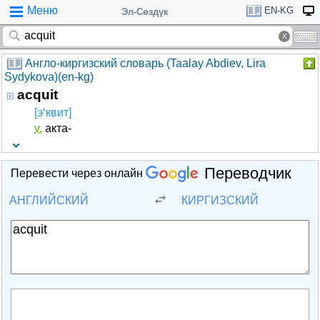
Меню
EN-KG
Эл-Сөздүк
Англо-киргизский словарь (Taalay Abdiev, Lira
Sydykova)(en-kg)
acquit
[э‘квит]
v.
акта-
Переводчик
Перевести через онлайн
АНГЛИЙСКИЙ
КИРГИЗСКИЙ