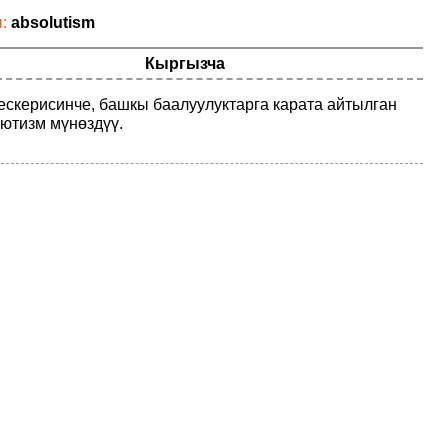
ы:
absolutism
Кыргызча
тескерисинче, башкы баалуулуктарга карата айтылган
ютизм мүнөздүү.