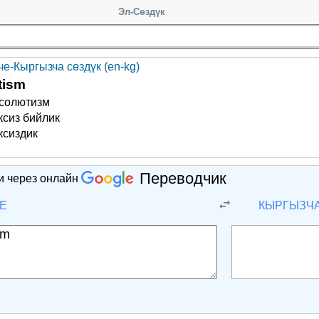
Эл-Сөздүк
е-Кыргызча сөздүк (en-kg)
tism
солютизм
ксиз бийлик
ксиздик
Переводчик
и через онлайн
Е
КЫРГЫЗЧ