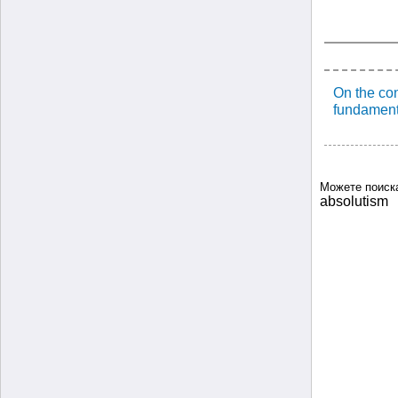
On the con
fundament
Можете поиск
absolutism