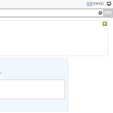
EN-KG
А