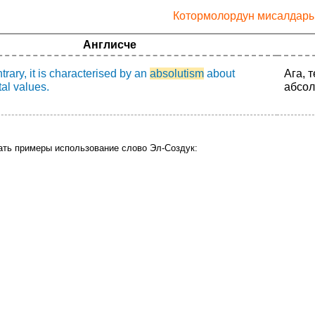
Котормолордун мисалдар
Англисче
trary, it is characterised by an
absolutism
about
Ага, 
al values.
абсол
ать примеры использование слово Эл-Создук: