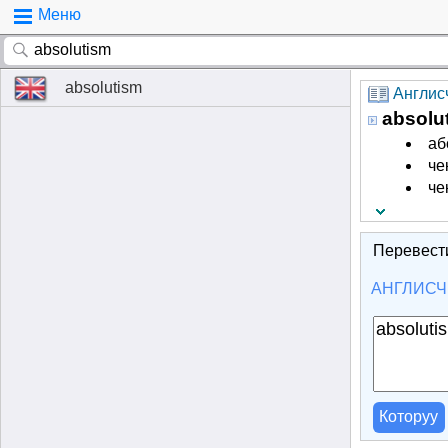
Меню
absolutism
Англисч
absolu
аб
че
че
Перевест
АНГЛИСЧ
Которуу