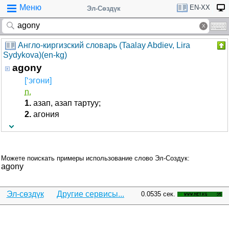
Меню
EN-XX
Эл-Сөздүк
Англо-киргизский словарь (Taalay Abdiev, Lira
Sydykova)(en-kg)
agony
[‘эгони]
n.
1.
азап, азап тартуу;
2.
агония
Можете поискать примеры использование слово Эл-Создук:
agony
Эл-сөздүк
Другие сервисы...
0.0535 сек.