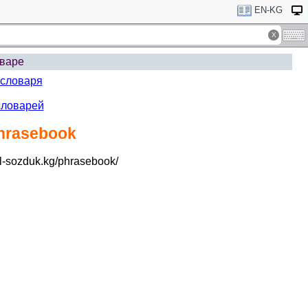
EN-KG
варе
 словаря
словарей
phrasebook
l-sozduk.kg/phrasebook/