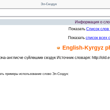
Эл-Сөздүк
Информация о сло
Показать
Список слов
Показать
список всех 
English-Kyrgyz 
ча-англисче сүйлөшмө сөздүк Источник словаря: http://old.e
ать примеры использование слово Эл-Создук: