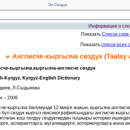
Эл-Сөздүк
Информация о сло
Показать
Список слов
Показать
список всех 
Англисче-кыргызча cөздүк (Taalay A
сче-кыргызча,кыргызча-англисче сөздүк
h-Kyrgyz, Kyrgyz-English Dictionary
бдиев, Л.Сыдыкова
к – 2006
сче-кыргызча бөлүмүндө 12 миңге жакын, кыргызча-англисч
 бул сөздүк кыргыз лексикографиясындагы англисче-кыргыз
птөгөн кош тилдүү сөздүктөрдөн тышкары котормо ишинде
ерге, аспиранттарга, мугалимдерге, котормочуларга жана 