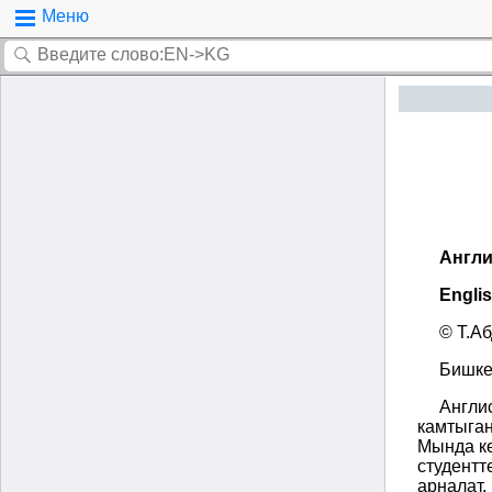
Меню
Англи
Englis
© Т.А
Бишке
Англи
камтыган
Мында кө
студентт
арналат.