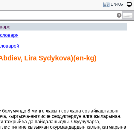
EN-KG
варе
 словаря
словарей
bdiev, Lira Sydykova)(en-kg)
е бөлүмүндө 8 миңге жакын сөз жана сөз айкаштарын
ча, кыргызча-англисче сөздүктөрдүн алгачкыларынан.
ги тажрыйба да пайдаланылды. Окуучуларга,
англис тилине кызыккан окурмандардын калың катмарына