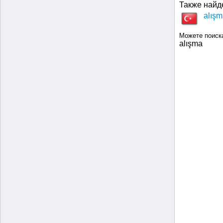
Также найд
alış
Можете поиск
alışma