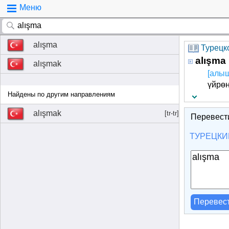
Меню
alışma
Турецко
alışma
alışmak
[алы
үйрөн
Найдены по другим направлениям
alışmak
[tr-tr]
Перевест
ТУРЕЦКИ
Перевес