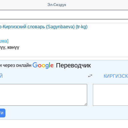
Эл-Сөздүк
-Киргизский словарь (Sagynbaeva) (tr-kg)
шма]
үү, көнүү
Переводчик
и через онлайн
Й
КИРГИЗС
ти