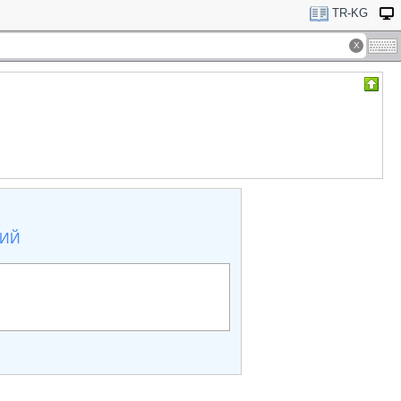
TR-KG
КИЙ