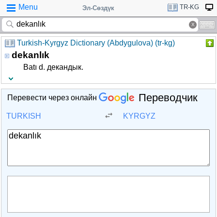
Menu
TR-KG
Эл-Сөздүк
Turkish-Kyrgyz Dictionary (Abdygulova) (tr-kg)
dekanlık
Batı d. декандык.
Переводчик
Перевести через онлайн
TURKISH
KYRGYZ