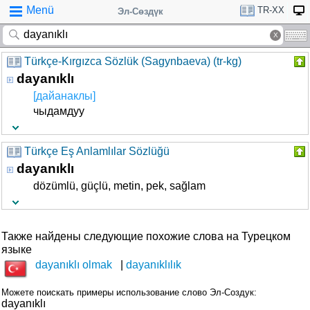
Menü
TR-XX
Эл-Сөздүк
Türkçe-Kırgızca Sözlük (Sagynbaeva) (tr-kg)
dayanıklı
[дайанаклы]
чыдамдуу
Türkçe Eş Anlamlılar Sözlüğü
dayanıklı
dözümlü, güçlü, metin, pek, sağlam
Также найдены следующие похожие слова на Турецком
языке
dayanıklı olmak
dayanıklılık
Можете поискать примеры использование слово Эл-Создук:
dayanıklı