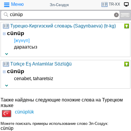
Меню
TR-XX
Эл-Сөздүк
Турецко-Киргизский словарь (Sagynbaeva) (tr-kg)
cünüp
[жүнүп]
дараатсыз
Türkçe Eş Anlamlılar Sözlüğü
cünüp
cenabet, taharetsiz
Также найдены следующие похожие слова на Турецком
языке
cünüplük
Можете поискать примеры использование слово Эл-Создук:
cünüp