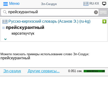
Меню
RU-XX
Эл-Сөздүк
Русско-киргизский словарь (Асанов Э.) (ru-kg)
прейскурантный
көрсөткүчтүк
Можете поискать примеры использование слово Эл-Создук:
прейскурантный
Эл-сөздүк
Другие сервисы...
0.051 сек.