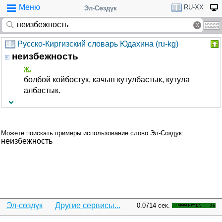
Меню
RU-XX
Эл-Сөздүк
Русско-Киргизский словарь Юдахина (ru-kg)
неизбежность
ж.
болбой койбостук, качып кутулбастык, кутула
албастык.
Можете поискать примеры использование слово Эл-Создук:
неизбежность
Эл-сөздүк
Другие сервисы...
0.0714 сек.