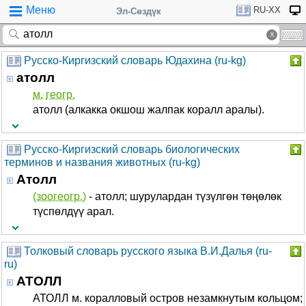
Меню
RU-XX
Эл-Сөздүк
Русско-Киргизский словарь Юдахина (ru-kg)
атолл
м.
геогр.
атолл (алкакка окшош жалпак коралл аралы).
Русско-Киргизский словарь биологических
терминов и названия животных (ru-kg)
Атолл
(зоогеогр.)
- атолл; шурулардан түзүлгөн төңөлөк
түспөлдүү арал.
Толковый словарь русского языка В.И.Далья (ru-
ru)
АТОЛЛ
АТОЛЛ м. коралловый остров незамкнутым кольцом;