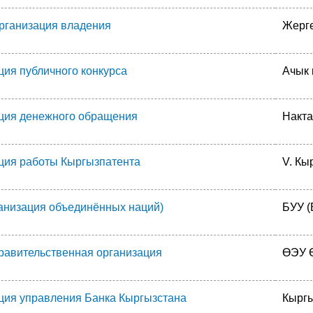
организация владения
Жерг
ция публичного конкурса
Ачык 
ция денежного обращения
Накта
ция работы Кыргызпатента
V. Кы
анизация объединённых наций)
БУУ (
авительственная организация
ӨЭУ Ө
ция управления Банка Кыргызстана
Кыргы