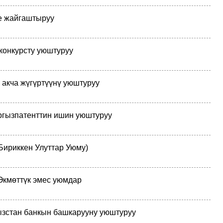
е жайгаштыруу
конкурсту уюштуруу
 акча жүгүртүүнү уюштуруу
ргызпатенттин ишин уюштуруу
Бириккен Улуттар Уюму)
кмөттүк эмес уюмдар
зстан банкын башкарууну уюштуруу