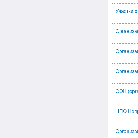
Участки 
Организа
Организа
Организа
ООН (орг
НПО Непр
Организа