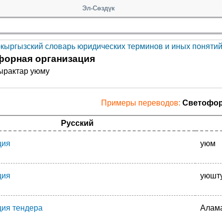
Эл-Сөздүк
-кыргызский словарь юридических терминов и иных понятий 
форная организация
ырактар уюму
Примеры переводов:
Светофор
Русский
ция
уюм
ция
уюшт
ция тендера
Алам