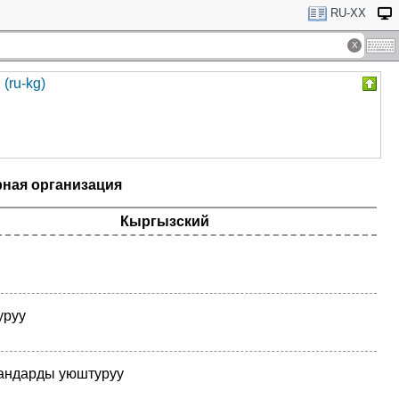
RU-XX
(ru-kg)
ная организация
Кыргызский
уруу
андарды уюштуруу